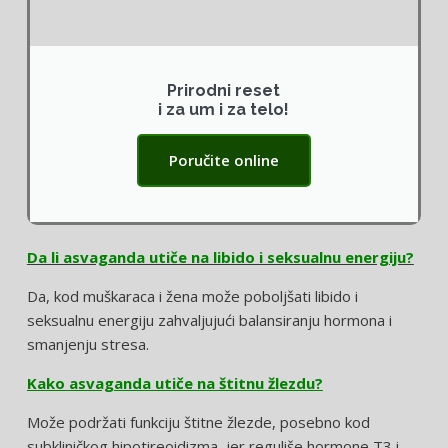
Prirodni reset
i za um i za telo!
Poručite online
Da li asvaganda utiče na libido i seksualnu energiju?
Da, kod muškaraca i žena može poboljšati libido i
seksualnu energiju zahvaljujući balansiranju hormona i
smanjenju stresa.
Kako asvaganda utiče na štitnu žlezdu?
Može podržati funkciju štitne žlezde, posebno kod
subkliničkog hipotireoidizma, jer reguliše hormone T3 i