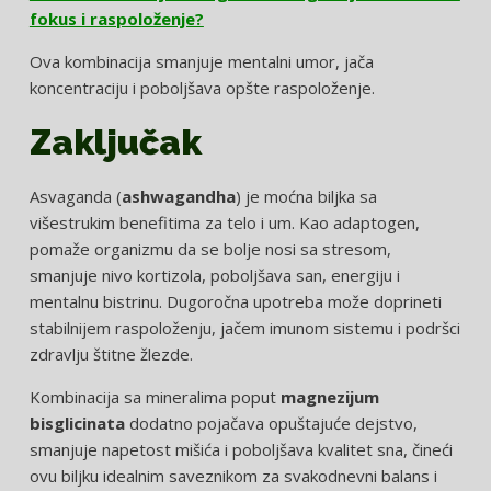
fokus i raspoloženje?
Ova kombinacija smanjuje mentalni umor, jača
koncentraciju i poboljšava opšte raspoloženje.
Zaključak
Asvaganda (
ashwagandha
) je moćna biljka sa
višestrukim benefitima za telo i um. Kao adaptogen,
pomaže organizmu da se bolje nosi sa stresom,
smanjuje nivo kortizola, poboljšava san, energiju i
mentalnu bistrinu. Dugoročna upotreba može doprineti
stabilnijem raspoloženju, jačem imunom sistemu i podršci
zdravlju štitne žlezde.
Kombinacija sa mineralima poput
magnezijum
bisglicinata
dodatno pojačava opuštajuće dejstvo,
smanjuje napetost mišića i poboljšava kvalitet sna, čineći
ovu biljku idealnim saveznikom za svakodnevni balans i