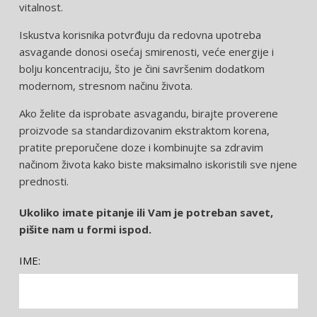
vitalnost.
Iskustva korisnika potvrđuju da redovna upotreba
asvagande donosi osećaj smirenosti, veće energije i
bolju koncentraciju, što je čini savršenim dodatkom
modernom, stresnom načinu života.
Ako želite da isprobate asvagandu, birajte proverene
proizvode sa standardizovanim ekstraktom korena,
pratite preporučene doze i kombinujte sa zdravim
načinom života kako biste maksimalno iskoristili sve njene
prednosti.
Ukoliko imate pitanje ili Vam je potreban savet,
pišite nam u formi ispod.
IME: