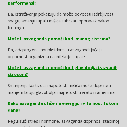
performansi?
Da, istraživanja pokazuju da može povećati izdržljivost i
snagu, smanjiti upalu mišića i ubrzati oporavak nakon
treninga.
Može li asvaganda pomoći kod imunog sistema?
Da, adaptogeni i antioksidansi u asvagandi jačaju
otpornost organizma na infekcije i upale.
Može li asvaganda pomoći kod glavobolja izazvanih
stresom?
Smanjenje kortizola i napetosti mišića može doprineti
manjem broju glavobolja i napetosti u vratu i ramenima.
Kako asvaganda utiče na energiju i vitalnost tokom
dana?
Regulišući stres i hormone, asvaganda doprinosi stabilnoj