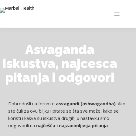
Asvaganda
iskustva, najcesca
pitanja i odgovori
Dobrodošli na forum o
asvagandi (ashwagandha)
! Ako
ste čuli za ovu biljku i pitate se šta sve može, kako se
koristi i kakva su iskustva drugih, u nastavku smo
odgovorili na
najčešća i najzanimljivija pitanja
.