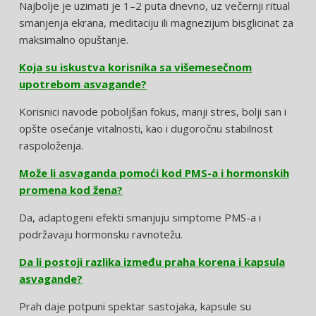
Najbolje je uzimati je 1–2 puta dnevno, uz večernji ritual
smanjenja ekrana, meditaciju ili magnezijum bisglicinat za
maksimalno opuštanje.
Koja su iskustva korisnika sa višemesečnom
upotrebom asvagande?
Korisnici navode poboljšan fokus, manji stres, bolji san i
opšte osećanje vitalnosti, kao i dugoročnu stabilnost
raspoloženja.
Može li asvaganda pomoći kod PMS-a i hormonskih
promena kod žena?
Da, adaptogeni efekti smanjuju simptome PMS-a i
podržavaju hormonsku ravnotežu.
Da li postoji razlika između praha korena i kapsula
asvagande?
Prah daje potpuni spektar sastojaka, kapsule su