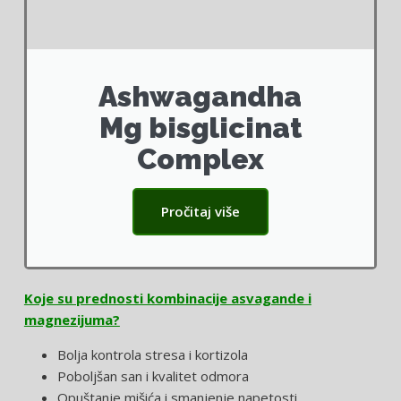
Ashwagandha
Mg bisglicinat
Complex
Pročitaj više
Koje su prednosti kombinacije asvagande i
magnezijuma?
Bolja kontrola stresa i kortizola
Poboljšan san i kvalitet odmora
Opuštanje mišića i smanjenje napetosti