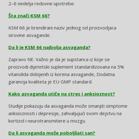
2–6 nedelja redovne upotrebe.
Šta znači KSM 66?
KSM 66 je brendirani naziv jednog od proizvodjaca
sirovine asvagande.
Da li je KSM 66 najbolja asvaganda?
Zapravo NE. Važno je da je supstanca iz koje se
proizvodi dijetetski suplement standardizovana na 5%
vitanolida dobijenih iz korena asvagande, Dodatna
garancija kvaliteta je EU GMP standard.
Kako asvaganda utiče na stres i anksioznost?
Studije pokazuju da asvaganda može smanjiti simptome
anksioznosti i depresije, zahvaljujući svom dejstvu na
kortizol i neurotransmitere u mozgu.
Da li asvaganda može poboljšati san?