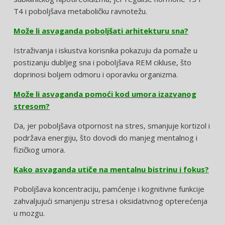
T4 i poboljšava metaboličku ravnotežu.
Može li asvaganda poboljšati arhitekturu sna?
Istraživanja i iskustva korisnika pokazuju da pomaže u
postizanju dubljeg sna i poboljšava REM cikluse, što
doprinosi boljem odmoru i oporavku organizma.
Može li asvaganda pomoći kod umora izazvanog
stresom?
Da, jer poboljšava otpornost na stres, smanjuje kortizol i
podržava energiju, što dovodi do manjeg mentalnog i
fizičkog umora.
Kako asvaganda utiče na mentalnu bistrinu i fokus?
Poboljšava koncentraciju, pamćenje i kognitivne funkcije
zahvaljujući smanjenju stresa i oksidativnog opterećenja
u mozgu.