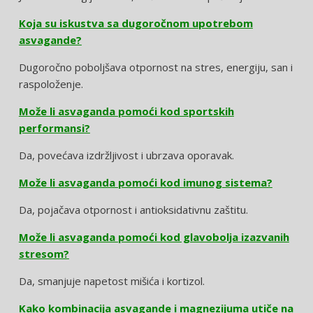
Koja su iskustva sa dugoročnom upotrebom
asvagande?
Dugoročno poboljšava otpornost na stres, energiju, san i
raspoloženje.
Može li asvaganda pomoći kod sportskih
performansi?
Da, povećava izdržljivost i ubrzava oporavak.
Može li asvaganda pomoći kod imunog sistema?
Da, pojačava otpornost i antioksidativnu zaštitu.
Može li asvaganda pomoći kod glavobolja izazvanih
stresom?
Da, smanjuje napetost mišića i kortizol.
Kako kombinacija asvagande i magnezijuma utiče na