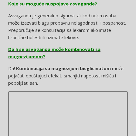
Koje su moguće nuspojave asvagande?
Asvaganda je generalno sigurna, ali kod nekih osoba
može izazvati blagu probavnu nelagodnost ili pospanost.
Preporučuje se konsultacija sa lekarom ako imate
hronične bolesti ili uzimate lekove.
Da li se asvaganda može kombinovati sa
magnezijumom?
Da!
Kombinacija sa magnezijum bisglicinatom
može
pojačati opuštajući efekat, smanjiti napetost mišića i
poboljšati san.