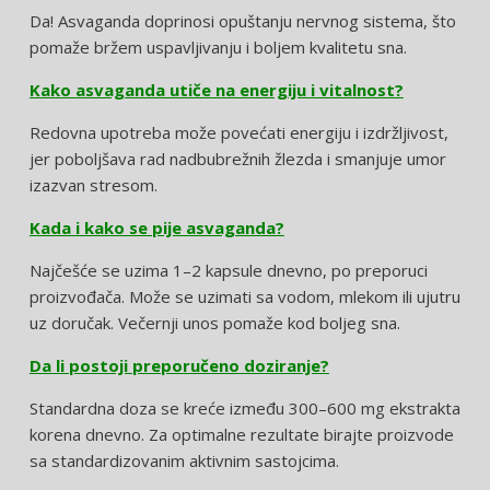
Da! Asvaganda doprinosi opuštanju nervnog sistema, što
pomaže bržem uspavljivanju i boljem kvalitetu sna.
Kako asvaganda utiče na energiju i vitalnost?
Redovna upotreba može povećati energiju i izdržljivost,
jer poboljšava rad nadbubrežnih žlezda i smanjuje umor
izazvan stresom.
Kada i kako se pije asvaganda?
Najčešće se uzima 1–2 kapsule dnevno, po preporuci
proizvođača. Može se uzimati sa vodom, mlekom ili ujutru
uz doručak. Večernji unos pomaže kod boljeg sna.
Da li postoji preporučeno doziranje?
Standardna doza se kreće između 300–600 mg ekstrakta
korena dnevno. Za optimalne rezultate birajte proizvode
sa standardizovanim aktivnim sastojcima.