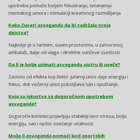
upotreba pomaže boljem fokusiranju, smanjenju
mentalnog umora i stimulaciji kreativnog razmišljanja.
Kako čuvati asvagandu da bi zadržala svoja
dejstva?
Najbolje je u tamnim, suvim prostorima, u zatvorenoj
ambalaži, dalje od vlage i direktne sunčeve svetlosti.
Da li je bolje uzimati asvagandu ujutru ili uveče?
Zavisno od efekta koji želite: jutarnji unos daje energiju i
fokus, dok večernji unos poboljšava san i opuštanje.
Koja su iskustva sa dugoročnom upotrebom
asvagande?
Dugoročni korisnici prijavljuju stabilniji nivo stresa, bolju
energiju, san i opšte osećanje vitalnosti.
Može li asvaganda pomoći kod sportskih