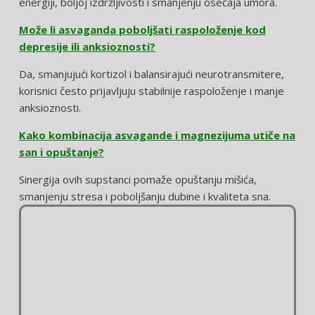
energiji, boljoj izdržljivosti i smanjenju osećaja umora.
Može li asvaganda poboljšati raspoloženje kod
depresije ili anksioznosti?
Da, smanjujući kortizol i balansirajući neurotransmitere,
korisnici često prijavljuju stabilnije raspoloženje i manje
anksioznosti.
Kako kombinacija asvagande i magnezijuma utiče na
san i opuštanje?
Sinergija ovih supstanci pomaže opuštanju mišića,
smanjenju stresa i poboljšanju dubine i kvaliteta sna.