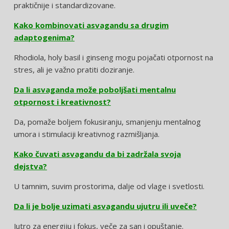
praktičnije i standardizovane.
Kako kombinovati asvagandu sa drugim
adaptogenima?
Rhodiola, holy basil i ginseng mogu pojačati otpornost na
stres, ali je važno pratiti doziranje.
Da li asvaganda može poboljšati mentalnu
otpornost i kreativnost?
Da, pomaže boljem fokusiranju, smanjenju mentalnog
umora i stimulaciji kreativnog razmišljanja.
Kako čuvati asvagandu da bi zadržala svoja
dejstva?
U tamnim, suvim prostorima, dalje od vlage i svetlosti.
Da li je bolje uzimati asvagandu ujutru ili uveče?
Jutro za energiju i fokus, veče za san i opuštanje.