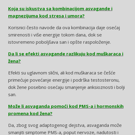
Koja su iskustva sa kombinacijom asvagande i
magnezijuma kod stresa i umora?
Korisnici često navode da ova kombinacija daje osećaj
smirenosti i više energije tokom dana, dok se
istovremeno poboljšava san i opšte raspoloženje.
Da li se efekti asvagande razlikuju kod muškaraca i
žena?
Efekti su uglavnom slični, ali kod muškaraca se češće
primećuje povećanje energije i podrška testosteronu,
dok žene posebno osećaju smanjenje anksioznosti i bolji
san.
Može li asvaganda pomoći kod PMS-a i hormonskih
promena kod žena?
Da, zbog svog adaptogenog dejstva, asvaganda može
smanjiti simptome PMS-a, poput nervoze, nadutosti i