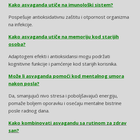
Kako asvaganda utiče na imunološki sistem?
Pospešuje antioksidativnu zaštitu i otpornost organizma
na infekcije.
Kako asvaganda utiče na memoriju kod starijih
osoba?
Adaptogeni efekti i antioksidansi mogu podržati
kognitivne funkcije i pamćenje kod starijih korisnika.
Može li asvaganda pomoći kod mentalnog umora
nakon posla?
Da, smanjujući nivo stresa i poboljšavajući energiju,
pomaže boljem oporavku i osećaju mentalne bistrine
posle radnog dana.
Kako kombinovati asvagandu sa rutinom za zdrav
san?