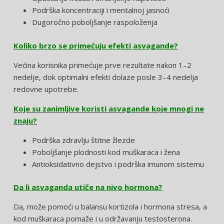
Podrška koncentraciji i mentalnoj jasnoći
Dugoročno poboljšanje raspoloženja
Koliko brzo se primećuju efekti asvagande?
Većina korisnika primećuje prve rezultate nakon 1–2
nedelje, dok optimalni efekti dolaze posle 3–4 nedelja
redovne upotrebe.
Koje su zanimljive koristi asvagande koje mnogi ne
znaju?
Podrška zdravlju štitne žlezde
Poboljšanje plodnosti kod muškaraca i žena
Antioksidativno dejstvo i podrška imunom sistemu
Da li asvaganda utiče na nivo hormona?
Da, može pomoći u balansu kortizola i hormona stresa, a
kod muškaraca pomaže i u održavanju testosterona.