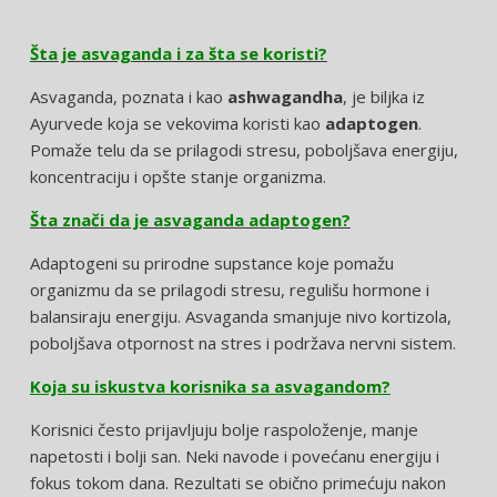
Šta je
asvaganda
i za šta se koristi?
Asvaganda, poznata i kao
ashwagandha
, je biljka iz
Ayurvede koja se vekovima koristi kao
adaptogen
.
Pomaže telu da se prilagodi stresu, poboljšava energiju,
koncentraciju i opšte stanje organizma.
Šta znači da je asvaganda adaptogen?
Adaptogeni su prirodne supstance koje pomažu
organizmu da se prilagodi stresu, regulišu hormone i
balansiraju energiju. Asvaganda smanjuje nivo kortizola,
poboljšava otpornost na stres i podržava nervni sistem.
Koja su iskustva korisnika sa asvagandom?
Korisnici često prijavljuju bolje raspoloženje, manje
napetosti i bolji san. Neki navode i povećanu energiju i
fokus tokom dana. Rezultati se obično primećuju nakon