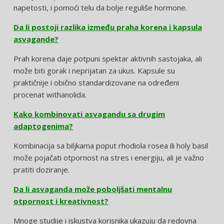
napetosti, i pomoći telu da bolje reguliše hormone.
Da li postoji razlika između praha korena i kapsula
asvagande?
Prah korena daje potpuni spektar aktivnih sastojaka, ali
može biti gorak i neprijatan za ukus. Kapsule su
praktičnije i obično standardizovane na određeni
procenat withanolida.
Kako kombinovati asvagandu sa drugim
adaptogenima?
Kombinacija sa biljkama poput rhodiola rosea ili holy basil
može pojačati otpornost na stres i energiju, ali je važno
pratiti doziranje.
Da li asvaganda može poboljšati mentalnu
otpornost i kreativnost?
Mnoge studije i iskustva korisnika ukazuju da redovna