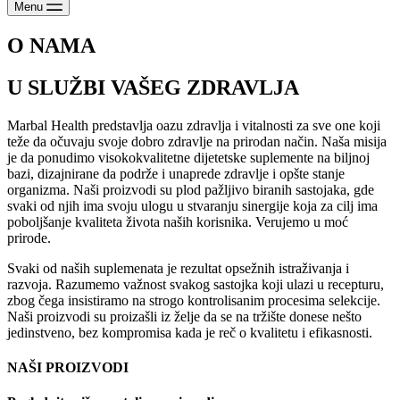
Menu
O NAMA
U SLUŽBI VAŠEG ZDRAVLJA
Marbal Health predstavlja oazu zdravlja i vitalnosti za sve one koji
teže da očuvaju svoje dobro zdravlje na prirodan način. Naša misija
je da ponudimo visokokvalitetne dijetetske suplemente na biljnoj
bazi, dizajnirane da podrže i unaprede zdravlje i opšte stanje
organizma. Naši proizvodi su plod pažljivo biranih sastojaka, gde
svaki od njih ima svoju ulogu u stvaranju sinergije koja za cilj ima
poboljšanje kvaliteta života naših korisnika. Verujemo u moć
prirode.
Svaki od naših suplemenata je rezultat opsežnih istraživanja i
razvoja. Razumemo važnost svakog sastojka koji ulazi u recepturu,
zbog čega insistiramo na strogo kontrolisanim procesima selekcije.
Naši proizvodi su proizašli iz želje da se na tržište donese nešto
jedinstveno, bez kompromisa kada je reč o kvalitetu i efikasnosti.
NAŠI PROIZVODI