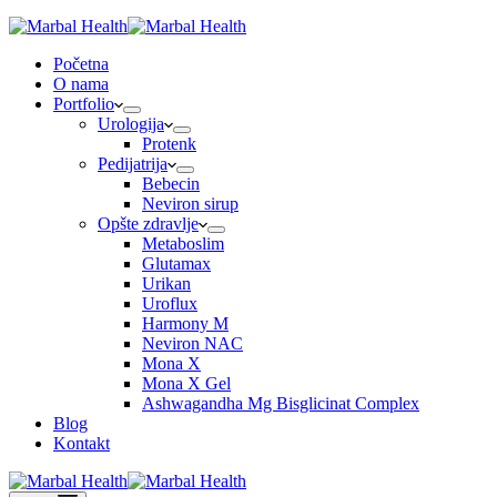
Početna
O nama
Portfolio
Urologija
Protenk
Pedijatrija
Bebecin
Neviron sirup
Opšte zdravlje
Metaboslim
Glutamax
Urikan
Uroflux
Harmony M
Neviron NAC
Mona X
Mona X Gel
Ashwagandha Mg Bisglicinat Complex
Blog
Kontakt