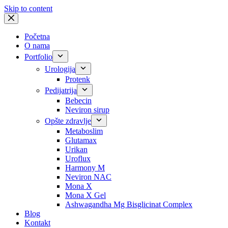
Skip to content
Početna
O nama
Portfolio
Urologija
Protenk
Pedijatrija
Bebecin
Neviron sirup
Opšte zdravlje
Metaboslim
Glutamax
Urikan
Uroflux
Harmony M
Neviron NAC
Mona X
Mona X Gel
Ashwagandha Mg Bisglicinat Complex
Blog
Kontakt