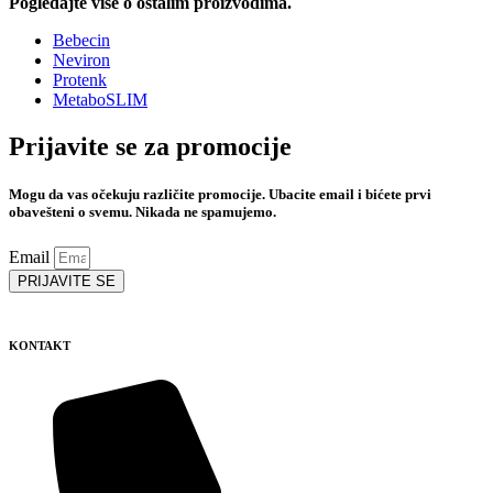
Pogledajte više o ostalim proizvodima.
Bebecin
Neviron
Protenk
MetaboSLIM
Prijavite se za promocije
Mogu da vas očekuju različite promocije. Ubacite email i bićete prvi
obavešteni o svemu. Nikada ne spamujemo.
Email
PRIJAVITE SE
KONTAKT