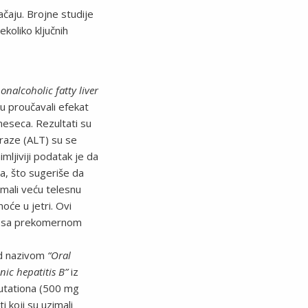
ačaju. Brojne studije
ekoliko ključnih
onalcoholic fatty liver
 su proučavali efekat
eseca. Rezultati su
eraze (ALT) su se
mljiviji podatak je da
a, što sugeriše da
imali veću telesnu
će u jetri. Ovi
de sa prekomernom
od nazivom
“Oral
nic hepatitis B”
iz
glutationa (500 mg
 koji su uzimali