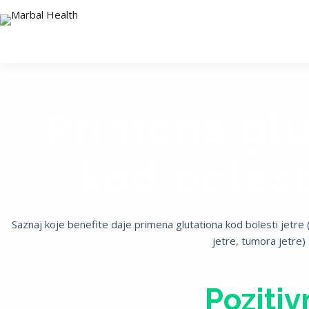
Primena glu
kod bolest
Saznaj koje benefite daje primena glutationa kod bolesti jetre 
jetre, tumora jetre)
Pozitiv