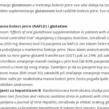
ntacije
glutationom
u tretiranju bolesti jetre sve više dobija na zn
efekte suplementacije
glutationom
kod različitih bolesti jetre. Evo n
sna bolest jetre (NAFLD) i
glutation
.
azivom
“Effects of oral glutathione supplementation in patients with n
ized controlled trial”
objavljenoj u časopisu
Nutrition
, istraživači
ona (300 mg dnevno) kod 34 pacijenta sa NAFLD-om tokom četiri m
a poboljšanja u markerima funkcije jetre. Nivoi alanin aminotransf
 dok su nivoi gama-glutamil transferaze (GGT) pali za 24%. Još zani
otvrđeno smanjenje masnih naslaga u jetri kod čak 80% pacijenat
oći u reverziji ovog stanja. Zanimljivo je da su pacijenti koji su 
esne mase-BMI iznad 30) zabeležili još značajnije smanjenje masno
sebno važni jer nealkoholna masna bolest jetre često pogađa lju
olitičkim sindromom.
ijenti sa hepatitisom B
. Randomizovana kontrolisana studija p
ves liver function and reduces oxidative stress in patients with chro
javljena u
Journal of Viral Hepatitis
, istraživala je efekat oralnog 
acijenata sa hroničnim hepatitisom B tokom šest meseci. Pacijenti