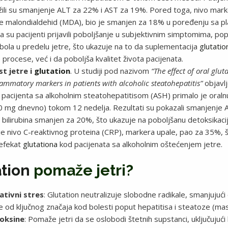
žili su smanjenje ALT za 22% i AST za 19%. Pored toga, nivo mar
 je malondialdehid (MDA), bio je smanjen za 18% u poređenju sa 
da su pacijenti prijavili poboljšanje u subjektivnim simptomima, p
bola u predelu jetre, što ukazuje na to da suplementacija
glutati
procese, već i da poboljša kvalitet života pacijenata.
t jetre i
glutation
. U studiji pod nazivom
“The effect of oral glut
ammatory markers in patients with alcoholic steatohepatitis”
objavl
4 pacijenta sa alkoholnim steatohepatitisom (ASH) primalo je oral
0 mg dnevno) tokom 12 nedelja. Rezultati su pokazali smanjenje 
bilirubina smanjen za 20%, što ukazuje na poboljšanu detoksikaciju 
 je nivo C-reaktivnog proteina (CRP), markera upale, pao za 35%, 
 efekat
glutationa
kod pacijenata sa alkoholnim oštećenjem jetre.
ation
pomaže jetri?
ativni stres
: Glutation neutralizuje slobodne radikale, smanjujuć
 je od ključnog značaja kod bolesti poput hepatitisa i steatoze (mas
toksine
: Pomaže jetri da se oslobodi štetnih supstanci, uključujući 