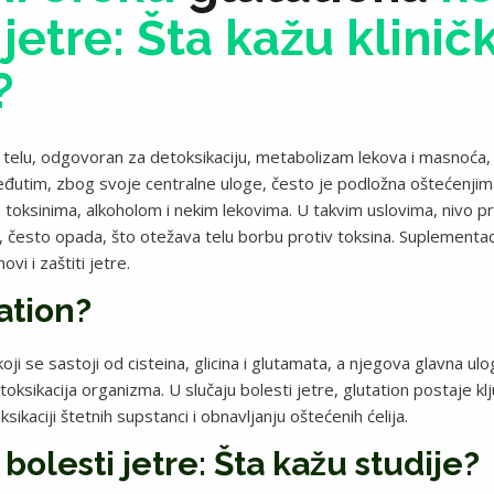
 jetre: Šta kažu klinič
?
 u telu, odgovoran za detoksikaciju, metabolizam lekova i masnoća, 
Međutim, zbog svoje centralne uloge, često je podložna oštećenji
 toksinima, alkoholom i nekim lekovima. U takvim uslovima, nivo 
 često opada, što otežava telu borbu protiv toksina. Suplementac
i i zaštiti jetre.
tation?
koji se sastoji od cisteina, glicina i glutamata, a njegova glavna ulo
etoksikacija organizma. U slučaju bolesti jetre, glutation postaje k
ikaciji štetnih supstanci i obnavljanju oštećenih ćelija.
 bolesti jetre: Šta kažu studije?