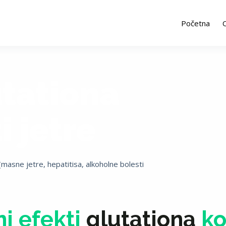
Početna
tationa
i jetre
(masne jetre, hepatitisa, alkoholne bolesti
ni efekti
glutationa
ko