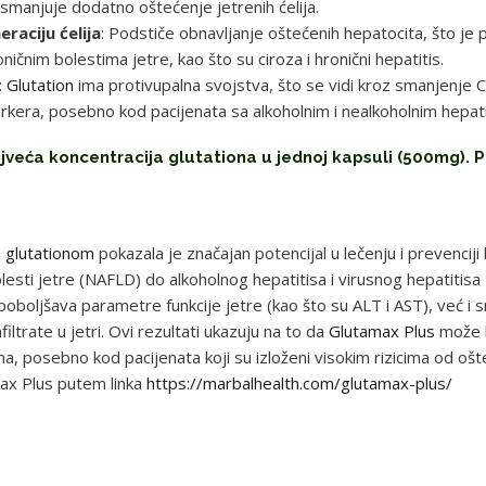
smanjuje dodatno oštećenje jetrenih ćelija.
raciju ćelija
: Podstiče obnavljanje oštećenih hepatocita, što je
ničnim bolestima jetre, kao što su ciroza i hronični hepatitis.
:
Glutation
ima protivupalna svojstva, što se vidi kroz smanjenje C
rkera, posebno kod pacijenata sa alkoholnim i nealkoholnim hepat
eća koncentracija glutationa u jednoj kapsuli (500mg). P
a
glutationom
pokazala je značajan potencijal u lečenju i prevenciji 
esti jetre (NAFLD) do alkoholnog hepatitisa i virusnog hepatitisa 
boljšava parametre funkcije jetre (kao što su ALT i AST), već i s
filtrate u jetri. Ovi rezultati ukazuju na to da
Glutamax Plus
može b
, posebno kod pacijenata koji su izloženi visokim rizicima od ošt
ax Plus putem linka
https://marbalhealth.com/glutamax-plus/