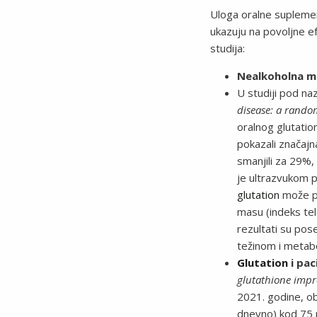
Uloga oralne supleme
ukazuju na povoljne 
studija:
Nealkoholna ma
U studiji pod n
disease: a random
oralnog glutati
pokazali značajn
smanjili za 29%,
je ultrazvukom p
glutation
može pom
masu (indeks tel
rezultati su po
težinom i metab
Glutation
i pac
glutathione impro
2021. godine, ob
dnevno) kod 75 p