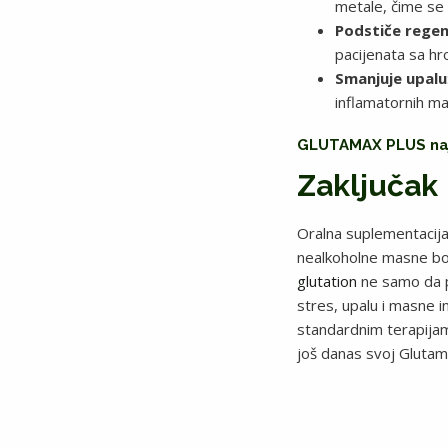
metale, čime se 
Podstiče regene
pacijenata sa hro
Smanjuje upalu
inflamatornih ma
GLUTAMAX PLUS najv
Zaključak
Oralna suplementacij
nealkoholne masne bol
glutation
ne samo da po
stres, upalu i masne in
standardnim terapijama
još danas svoj Glutam