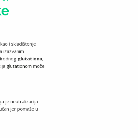
ke
kao i skladištenje
ma izazvanim
prirodnog
glutationa
,
ija
glutationom
može
ga je neutralizacija
ljučan jer pomaže u