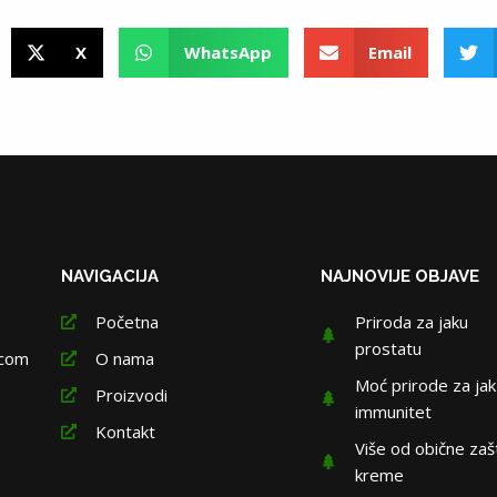
X
WhatsApp
Email
NAVIGACIJA
NAJNOVIJE OBJAVE
Početna
Priroda za jaku
prostatu
.com
O nama
Moć prirode za jak
Proizvodi
immunitet
Kontakt
Više od obične zaš
kreme