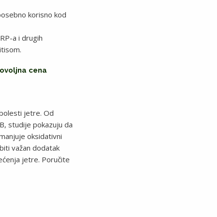
 posebno korisno kod
RP-a i drugih
itisom.
ovoljna cena
bolesti jetre. Od
B, studije pokazuju da
manjuje oksidativni
iti važan dodatak
ećenja jetre. Poručite