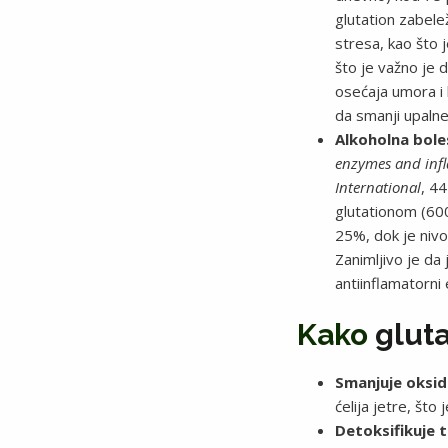
glutation zabele
stresa, kao što
što je važno je 
osećaja umora i 
da smanji upalne 
Alkoholna boles
enzymes and infl
International
, 4
glutationom (60
25%, dok je nivo 
Zanimljivo je da
antiinflamatorni
Kako
glut
Smanjuje oksid
ćelija jetre, što
Detoksifikuje 