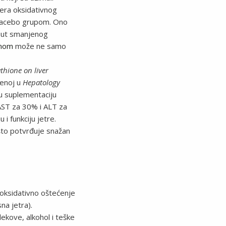
kera oksidativnog
placebo grupom. Ono
oput smanjenog
onom
može ne samo
athione on liver
jenoj u
Hepatology
nu suplementaciju
AST za 30% i ALT za
i funkciju jetre.
što potvrđuje snažan
i oksidativno oštećenje
na jetra).
lekove, alkohol i teške