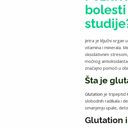
bolesti
studije
Jetra je ključni organ
vitamina i minerala. 
oksidativnim stresom,
moćnog antioksidanta,
značajno pomoći u obnov
Šta je glu
Glutation
je tripeptid 
slobodnih radikala i d
smanjenju upale, detoks
Glutation
i