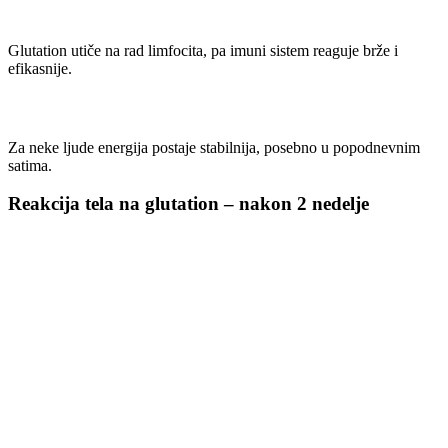
2. Stabilizacija imuniteta
Glutation utiče na rad limfocita, pa imuni sistem reaguje brže i
efikasnije.
3. Poboljšanje nivoa energije
Za neke ljude energija postaje stabilnija, posebno u popodnevnim
satima.
Reakcija tela na glutation – nakon 2 nedelje
Nakon dve nedelje promene postaju primetnije:
1. Vidljiva razlika u energiji i mentalnoj bistrini
Mitohondrije funkcionišu efikasnije — telo troši manje energije na
„vatrogasne“ antioksidativne reakcije.
2. Smanjenje oksidativnog stresa
Gornji respiratorni putevi i pluća posebno reaguju dobro zbog
visokog nivoa glutationa u disajnim putevima.