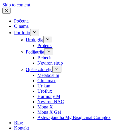
Skip to content
Početna
O nama
Portfolio
Urologija
Protenk
Pedijatrija
Bebecin
Neviron sirup
Opšte zdravlje
Metaboslim
Glutamax
Urikan
Uroflux
Harmony M
Neviron NAC
Mona X
Mona X Gel
Ashwagandha Mg Bisglicinat Complex
Blog
Kontakt