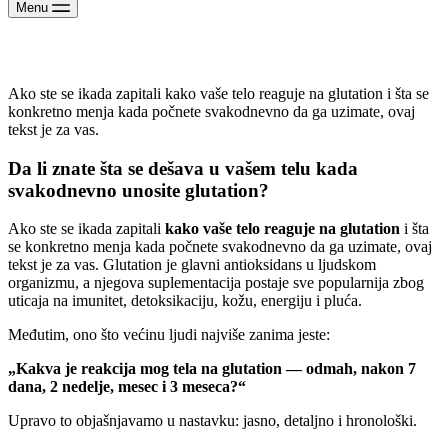
Menu
Reakcija na Glutation
Ako ste se ikada zapitali kako vaše telo reaguje na glutation i šta se
konkretno menja kada počnete svakodnevno da ga uzimate, ovaj
tekst je za vas.
Da li znate šta se dešava u vašem telu kada
svakodnevno unosite glutation?
Ako ste se ikada zapitali
kako vaše telo reaguje na glutation
i šta
se konkretno menja kada počnete svakodnevno da ga uzimate, ovaj
tekst je za vas. Glutation je glavni antioksidans u ljudskom
organizmu, a njegova suplementacija postaje sve popularnija zbog
uticaja na imunitet, detoksikaciju, kožu, energiju i pluća.
Međutim, ono što većinu ljudi najviše zanima jeste:
„Kakva je reakcija mog tela na glutation — odmah, nakon 7
dana, 2 nedelje, mesec i 3 meseca?“
Upravo to objašnjavamo u nastavku: jasno, detaljno i hronološki.