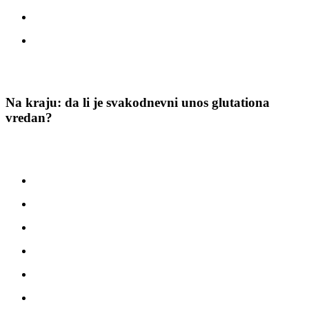
pogodna za dugoročne efekte: imunitet, pluća, koža, energija
idealna za „održavanje“ nakon infuzija
A kada se kombinuje sa
bromelainom
(kao u Glutamax Plus),
apsorpcija je dodatno povećana.
Na kraju: da li je svakodnevni unos glutationa
vredan?
Ako gledamo naučne podatke i iskustva korisnika —
da
.
Najveći efekti se vide tek posle 4-8 nedelja, posebno kod ljudi sa:
oslabljenim imunitetom
čestim infekcijama
stresnim načinom života
plućnim oboljenjima i sinusnim problemima
zamorom i smanjenom energijom
pigmentacijama na koži