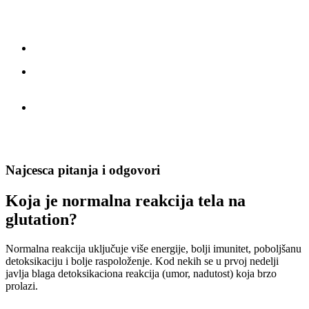
Ako želite maksimalan efekat i optimalnu reakciju tela na
glutation, izaberite formulaciju koja kombinuje:
500 mg redukovanog glutationa
– najaktivniji oblik
100 mg bromelaina
– prirodni enzim koji poboljšava
apsorpciju
dnevnu stabilnu suplementaciju
– za dugoročne benefite
Glutamax Plus
je upravo takva kombinacija: snažna, čista i naučno
potkrepljena.
Najcesca pitanja i odgovori
Koja je normalna reakcija tela na
glutation?
Normalna reakcija uključuje više energije, bolji imunitet, poboljšanu
detoksikaciju i bolje raspoloženje. Kod nekih se u prvoj nedelji
javlja blaga detoksikaciona reakcija (umor, nadutost) koja brzo
prolazi.