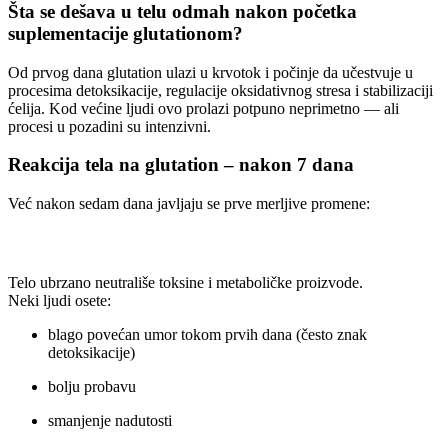
Šta se dešava u telu odmah nakon početka
suplementacije glutationom?
Od prvog dana glutation ulazi u krvotok i počinje da učestvuje u
procesima detoksikacije, regulacije oksidativnog stresa i stabilizaciji
ćelija. Kod većine ljudi ovo prolazi potpuno neprimetno — ali
procesi u pozadini su intenzivni.
Reakcija tela na glutation – nakon 7 dana
Već nakon sedam dana javljaju se prve merljive promene:
1. Pojačana detoksikacija jetre
Telo ubrzano neutrališe toksine i metaboličke proizvode.
Neki ljudi osete:
blago povećan umor tokom prvih dana (često znak
detoksikacije)
bolju probavu
smanjenje nadutosti