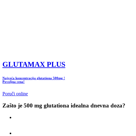
Zbog toga većina stručnjaka preporučuje
kombinaciju kratkog
infuzionog ciklusa + dugoročne oralne suplementacije
.
Kada se svakodnevno unosi
500 mg redukovanog glutationa
, telo
dobija stabilan i postepen porast glutationa u limfocitima, jetri i
ćelijama — što stvara
trajnu zaštitu i dugoročan efekat
.
Ovo je i najprirodniji način da organizam reaguje optimalno, bez
naglih skokova i padova antioksidativnog sistema.
GLUTAMAX PLUS
Najveća koncentracija glutationa 500mg !
Povoljna cena!
Poruči online
Zašto je 500 mg glutationa idealna dnevna doza?
dovoljno je snažna da podigne nivo glutationa za 30–40% u
prvih 4 nedelja
bezbedna je za svakodnevni unos