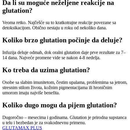
Da li su moguće neželjene reakcije na
glutation?
Veoma retko. Najčešće su to kratkotrajne reakcije povezane sa
detoksikacijom. Obično nestaju u roku od nekoliko dana.
Koliko brzo glutation počinje da deluje?
Infuzija deluje odmah, dok oralni glutation daje prve rezultate za 7–
14 dana. Najveće promene vide se nakon 4-8 nedelja.
Ko treba da uzima glutation?
Osobe sa slabim imunitetom, čestim upalama, problemima sa jetrom,
stresnim stilom života, kožnim pigmentacijama ili hroničnim
umorom imaju najviše benefita.
Koliko dugo mogu da pijem glutation?
Dugoročno – mesecima i godinama. Glutation je prirodna supstanca
u telu i bezbedan je za svakodnevnu primenu.
GLUTAMAX PLUS