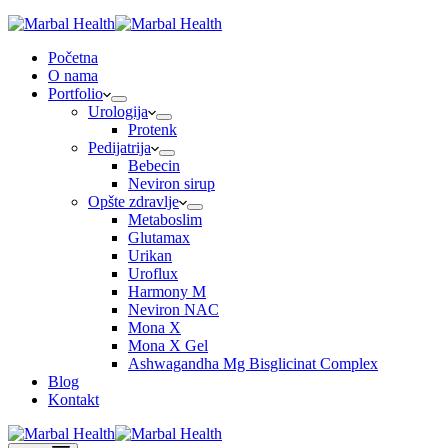
Početna
O nama
Portfolio
Urologija
Protenk
Pedijatrija
Bebecin
Neviron sirup
Opšte zdravlje
Metaboslim
Glutamax
Urikan
Uroflux
Harmony M
Neviron NAC
Mona X
Mona X Gel
Ashwagandha Mg Bisglicinat Complex
Blog
Kontakt