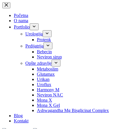
Skip
to
content
Početna
O nama
Portfolio
Urologija
Protenk
Pedijatrija
Bebecin
Neviron sirup
Opšte zdravlje
Metaboslim
Glutamax
Urikan
Uroflux
Harmony M
Neviron NAC
Mona X
Mona X Gel
Ashwagandha Mg Bisglicinat Complex
Blog
Kontakt