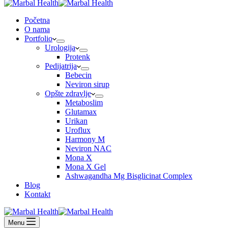
Početna
O nama
Portfolio
Urologija
Protenk
Pedijatrija
Bebecin
Neviron sirup
Opšte zdravlje
Metaboslim
Glutamax
Urikan
Uroflux
Harmony M
Neviron NAC
Mona X
Mona X Gel
Ashwagandha Mg Bisglicinat Complex
Blog
Kontakt
Menu