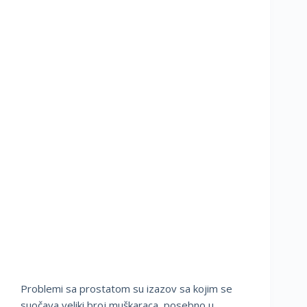
Problemi sa prostatom su izazov sa kojim se
suočava veliki broj muškaraca, posebno u