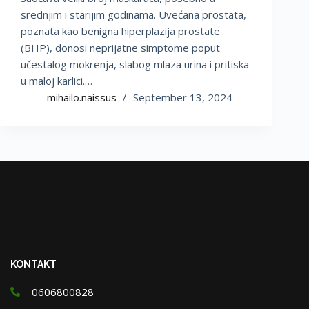
srednjim i starijim godinama. Uvećana prostata,
poznata kao benigna hiperplazija prostate
(BHP), donosi neprijatne simptome poput
učestalog mokrenja, slabog mlaza urina i pritiska
u maloj karlici.…
mihailo.naissus
September 13, 2024
KONTAKT
0606800828