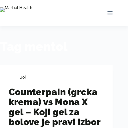
Tag
mentol
Bol
Counterpain (grcka
krema) vs Mona X
gel – Koji gel za
bolove je pravi izbor