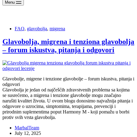
Menu
Tag
migrena saveti
FAQ
,
glavobolja
,
migrena
Glavobolja, migrena i tenziona glavobolja
– forum iskustva, pitanja i odgovori
Glavobolje, migrene i tenzione glavobolje – forum iskustva, pitanja i
odgovori
Glavobolja je jedan od najčešćih zdravstvenih problema sa kojima
se susrećemo, a migrena i tenzione glavobolje mogu značajno
narušiti kvalitet života. U ovom blogu donosimo najvažnija pitanja i
odgovore o uzrocima, simptomima, terapijama, prevenciji i
prirodnim suplementima poput Harmony M - koji pomažu u borbi
protiv svih vrsta glavobolja.
MarbalTeam
July 12, 2025