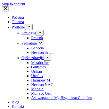
Skip to content
Početna
O nama
Portfolio
Urologija
Protenk
Pedijatrija
Bebecin
Neviron sirup
Opšte zdravlje
Metaboslim
Glutamax
Urikan
Uroflux
Harmony M
Neviron NAC
Mona X
Mona X Gel
Ashwagandha Mg Bisglicinat Complex
Blog
Kontakt