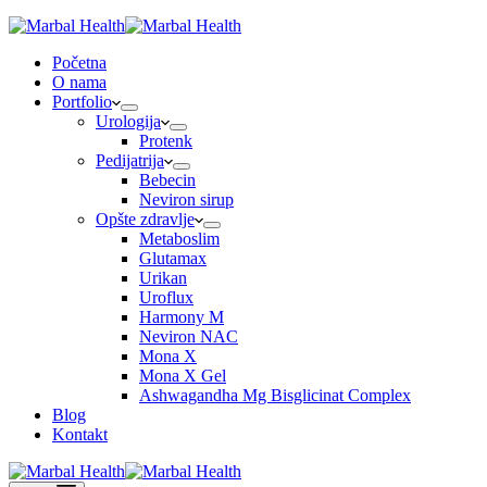
Početna
O nama
Portfolio
Urologija
Protenk
Pedijatrija
Bebecin
Neviron sirup
Opšte zdravlje
Metaboslim
Glutamax
Urikan
Uroflux
Harmony M
Neviron NAC
Mona X
Mona X Gel
Ashwagandha Mg Bisglicinat Complex
Blog
Kontakt