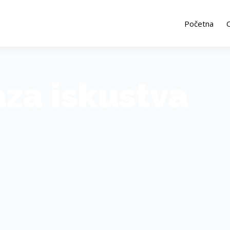
Početna
za iskustva