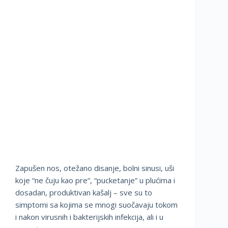
Zapušen nos, otežano disanje, bolni sinusi, uši
koje “ne čuju kao pre”, “pucketanje” u plućima i
dosadan, produktivan kašalj – sve su to
simptomi sa kojima se mnogi suočavaju tokom
i nakon virusnih i bakterijskih infekcija, ali i u