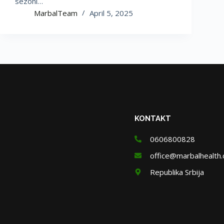
sezoni…
MarbalTeam
April 5, 2025
KONTAKT
0606800828
office@marbalhealth
Republika Srbija