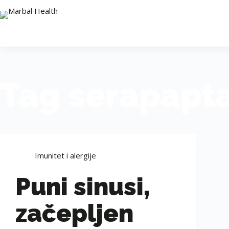
Tag
serapapta
Imunitet i alergije
Puni sinusi,
začepljen