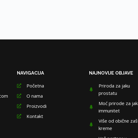
NAVIGACIJA
NAJNOVIJE OBJAVE
Početna
Priroda za jaku
prostatu
.com
O nama
Moć prirode za jak
Proizvodi
immunitet
Kontakt
Više od obične zaš
kreme