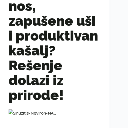
nos,
zapušene uši
i produktivan
kašalj?
Rešenje
dolazi iz
prirode!