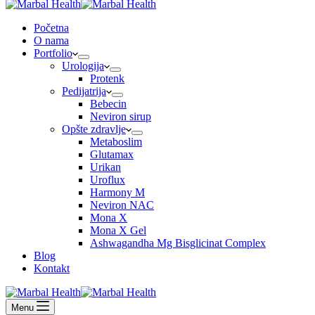
Početna
O nama
Portfolio
Urologija
Protenk
Pedijatrija
Bebecin
Neviron sirup
Opšte zdravlje
Metaboslim
Glutamax
Urikan
Uroflux
Harmony M
Neviron NAC
Mona X
Mona X Gel
Ashwagandha Mg Bisglicinat Complex
Blog
Kontakt
Menu