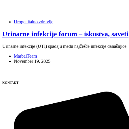
Tag
unirane infekcije biljna terapija
Urogenitalno zdravlje
Urinarne infekcije forum – iskustva, saveti,
Urinarne infekcije (UTI) spadaju među najčešće infekcije današnjice, 
MarbalTeam
November 19, 2025
KONTAKT