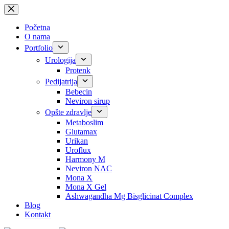
Skip
to
content
Početna
O nama
Portfolio
Urologija
Protenk
Pedijatrija
Bebecin
Neviron sirup
Opšte zdravlje
Metaboslim
Glutamax
Urikan
Uroflux
Harmony M
Neviron NAC
Mona X
Mona X Gel
Ashwagandha Mg Bisglicinat Complex
Blog
Kontakt