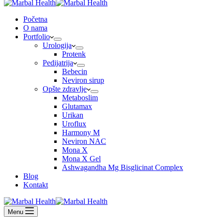
Početna
O nama
Portfolio
Urologija
Protenk
Pedijatrija
Bebecin
Neviron sirup
Opšte zdravlje
Metaboslim
Glutamax
Urikan
Uroflux
Harmony M
Neviron NAC
Mona X
Mona X Gel
Ashwagandha Mg Bisglicinat Complex
Blog
Kontakt
Menu