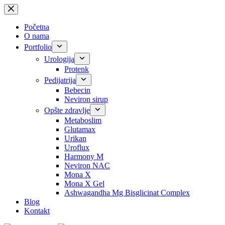
Skip
to
content
Početna
O nama
Portfolio
Urologija
Protenk
Pedijatrija
Bebecin
Neviron sirup
Opšte zdravlje
Metaboslim
Glutamax
Urikan
Uroflux
Harmony M
Neviron NAC
Mona X
Mona X Gel
Ashwagandha Mg Bisglicinat Complex
Blog
Kontakt