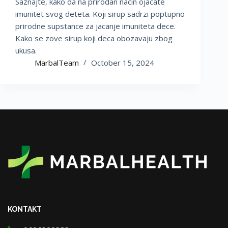
Saznajte, kako da na prirodan nacin ojacate
imunitet svog deteta. Koji sirup sadrzi poptupno
prirodne supstance za jacanje imuniteta dece.
Kako se zove sirup koji deca obozavaju zbog
ukusa.
MarbalTeam
October 15, 2024
KONTAKT