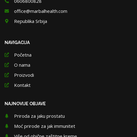
0606800828
office@marbalhealth.com
Republika Srbija
NAVIGACIJA
Početna
O nama
Proizvodi
Kontakt
NAJNOVIJE OBJAVE
Priroda za jaku prostatu
Moć prirode za jak immunitet
Više od obične zaštitne kreme