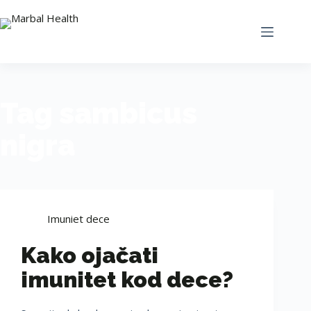
Tag
sambicus
nigra
Imuniet dece
Kako ojačati
imunitet kod dece?