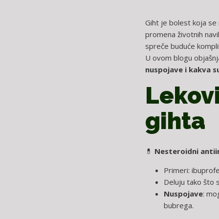
Giht je bolest koja se
promena životnih navik
spreče buduće komplik
U ovom blogu objaš
nuspojave i kakva s
Lekov
gihta
💊
Nesteroidni antii
Primeri: ibuprof
Deluju tako što 
Nuspojave
: mog
bubrega.