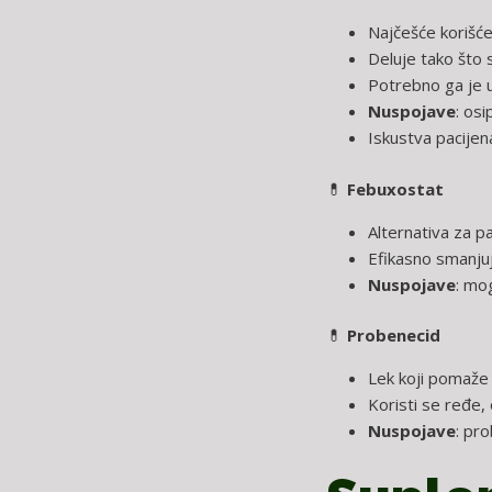
Najčešće korišće
Deluje tako što 
Potrebno ga je 
Nuspojave
: osi
Iskustva pacijena
💊
Febuxostat
Alternativa za pa
Efikasno smanjuj
Nuspojave
: mo
💊
Probenecid
Lek koji pomaže 
Koristi se ređe, 
Nuspojave
: pr