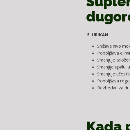
Suplem
dugor
💊
URIKAN
Snižava nivo mokr
Poboljšava elim
Smanjuje taložen
Smanjije upalu, 
Smanjuje učesta
Poboljšava regen
Bezbedan za du
Kada p