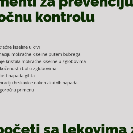
enti za prevenciju
očnu kontrolu
aćne kiseline u krvi
inaciju mokraćne kiseline putem bubrega
je kristala mokraćne kiseline u zglobovima
ukočenost i bol u zglobovima
lost napada gihta
raciju hrskavice nakon akutnih napada
goročnu primenu
očeti sa lekovima 