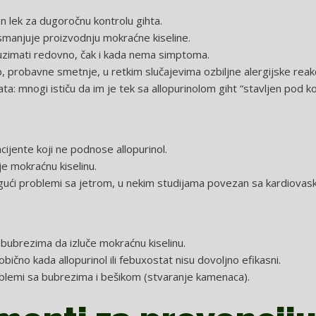
n lek za dugoročnu kontrolu gihta.
smanjuje proizvodnju mokraćne kiseline.
uzimati redovno, čak i kada nema simptoma.
p, probavne smetnje, u retkim slučajevima ozbiljne alergijske reakc
ta: mnogi ističu da im je tek sa allopurinolom giht “stavljen pod ko
cijente koji ne podnose allopurinol.
e mokraćnu kiselinu.
gući problemi sa jetrom, u nekim studijama povezan sa kardiovask
bubrezima da izluče mokraćnu kiselinu.
obično kada allopurinol ili febuxostat nisu dovoljno efikasni.
oblemi sa bubrezima i bešikom (stvaranje kamenaca).