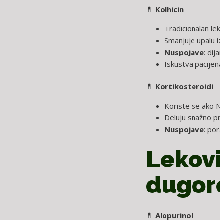
💊
Kolhicin
Tradicionalan l
Smanjuje upalu i
Nuspojave
: dij
Iskustva pacijena
💊
Kortikosteroidi
Koriste se ako NS
Deluju snažno pr
Nuspojave
: por
Lekovi
dugor
💊
Alopurinol