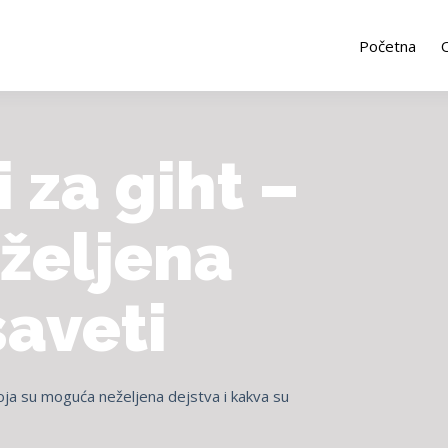
Početna
i za giht –
eželjena
saveti
 koja su moguća neželjena dejstva i kakva su