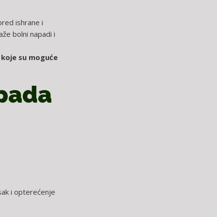
ored ishrane i
aže bolni napadi i
u, koje su moguće
apada
isak i opterećenje