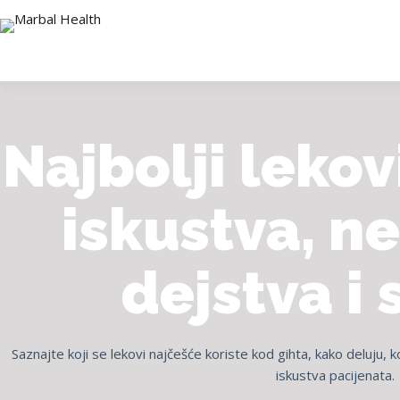
Najbolji lekov
iskustva, n
dejstva i 
Saznajte koji se lekovi najčešće koriste kod gihta, kako deluju,
iskustva pacijenata.