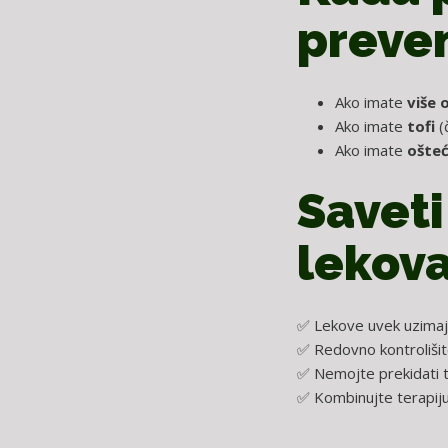
preven
Ako imate
više 
Ako imate
tofi
(č
Ako imate
ošteć
Savet
lekov
✅ Lekove uvek uzimaj
✅ Redovno kontrolišite
✅ Nemojte prekidati t
✅ Kombinujte terapij