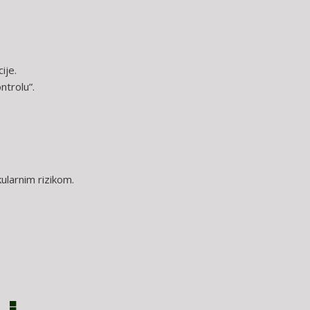
ije.
ntrolu”.
ularnim rizikom.