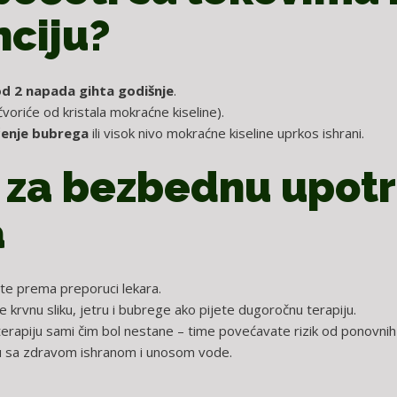
ciju?
od 2 napada gihta godišnje
.
voriće od kristala mokraćne kiseline).
enje bubrega
ili visok nivo mokraćne kiseline uprkos ishrani.
i za bezbednu upot
a
te prema preporuci lekara.
 krvnu sliku, jetru i bubrege ako pijete dugoročnu terapiju.
erapiju sami čim bol nestane – time povećavate rizik od ponovnih
u sa zdravom ishranom i unosom vode.