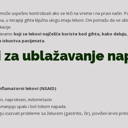
 može uspešno kontrolisati ako se leči na vreme i na pravi način. P
a, u terapiji gihta ključnu ulogu imaju lekovi. Oni pomažu da se ubl
acije.
njavamo
koji se lekovi najčešće koriste kod gihta, kako deluj
u iskustva pacijenata
.
i za ublažavanje n
nflamatorni lekovi (NSAID)
en, naproksen, indometacin.
smanjuju upalu i bol tokom napada.
u izazvati probleme sa želucem (gastritis, čir), povišen krvni prit