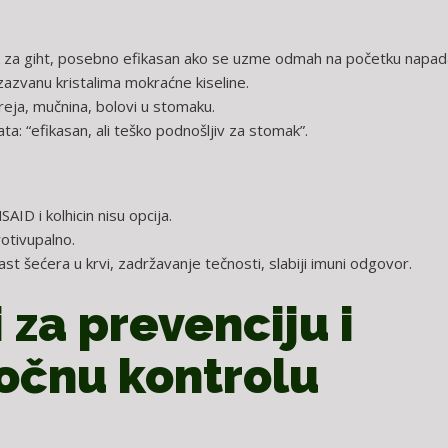
ek za giht, posebno efikasan ako se uzme odmah na početku napad
zazvanu kristalima mokraćne kiseline.
areja, mučnina, bolovi u stomaku.
ta: “efikasan, ali teško podnošljiv za stomak”.
AID i kolhicin nisu opcija.
otivupalno.
ast šećera u krvi, zadržavanje tečnosti, slabiji imuni odgovor.
 za prevenciju i
očnu kontrolu