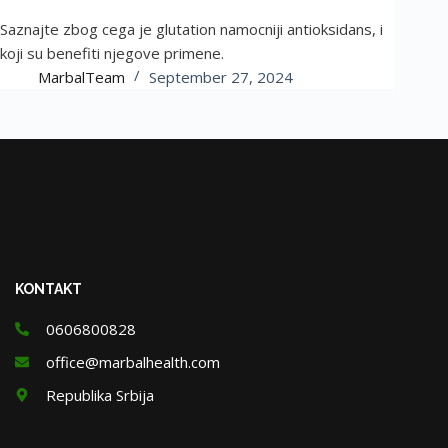
Saznajte zbog cega je glutation namocniji antioksidans, i
koji su benefiti njegove primene.
MarbalTeam
September 27, 2024
KONTAKT
0606800828
office@marbalhealth.com
Republika Srbija