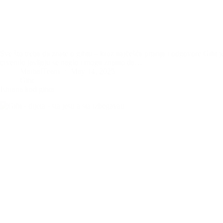
Sve što treba da znate o gihtu – kroz najčešća pitanja i odgovore Giht j
crvenilo javljaju se naglo i mogu znatno da…
MarbalTeam
May 14, 2025
Giht
Ishrana kod gihta