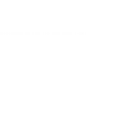
u zglobovima, naročito u nožnom palcu, otok i