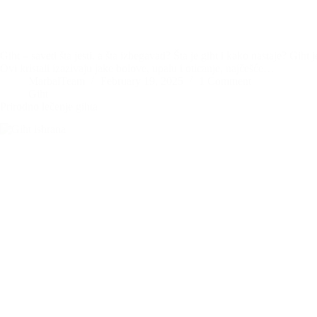
Giht – saveti šta jesti, a šta izbegavati? Šta je giht i kako nastaje? Gi
Ovi kristali izazivaju jake bolove, upalu i oticanje, najčešće…
MarbalTeam
February 19, 2025
1 Comment
Giht
Prirodno lečenje gihta