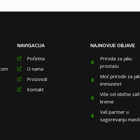
NAVIGACIJA
NAJNOVIJE OBJAVE
Početna
Priroda za jaku
prostatu
.com
O nama
Moć prirode za jak
Proizvodi
immunitet
Kontakt
Više od obične zaš
kreme
Vaš partner u
sagorevanju masti