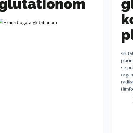
glutationom
g
k
p
Gluta
plućim
se pr
organ
radika
i limf