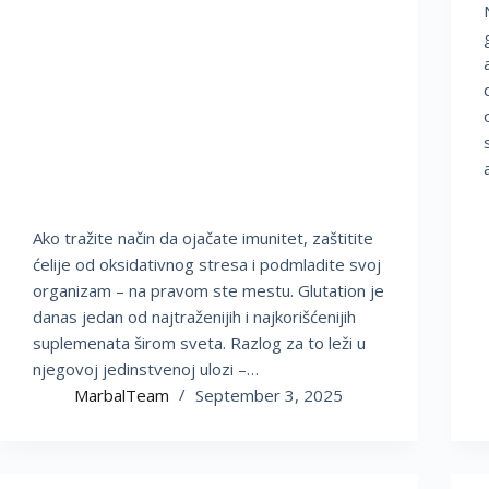
Ako tražite način da ojačate imunitet, zaštitite
ćelije od oksidativnog stresa i podmladite svoj
organizam – na pravom ste mestu. Glutation je
danas jedan od najtraženijih i najkorišćenijih
suplemenata širom sveta. Razlog za to leži u
njegovoj jedinstvenoj ulozi –…
MarbalTeam
September 3, 2025