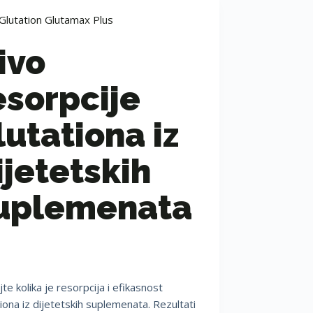
Glutation Glutamax Plus
ivo
esorpcije
lutationa iz
ijetetskih
uplemenata
te kolika je resorpcija i efikasnost
tiona iz dijetetskih suplemenata. Rezultati