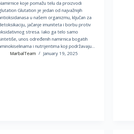
Namirnice koje pomažu telu da proizvodi
glutation Glutation je jedan od najvažnijih
antioksidanasa u našem organizmu, ključan za
detoksikaciju, jačanje imuniteta i borbu protiv
oksidativnog stresa. Iako ga telo samo
sintetiše, unos određenih namirnica bogatih
aminokiselinama i nutrijentima koji podržavaju…
MarbalTeam
January 19, 2025