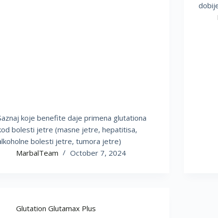
dobije
Saznaj koje benefite daje primena glutationa
kod bolesti jetre (masne jetre, hepatitisa,
alkoholne bolesti jetre, tumora jetre)
MarbalTeam
October 7, 2024
Glutation Glutamax Plus