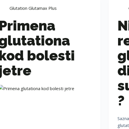
Glutation Glutamax Plus
Primena
N
glutationa
r
kod bolesti
g
jetre
d
s
?
Saznaj
gluta