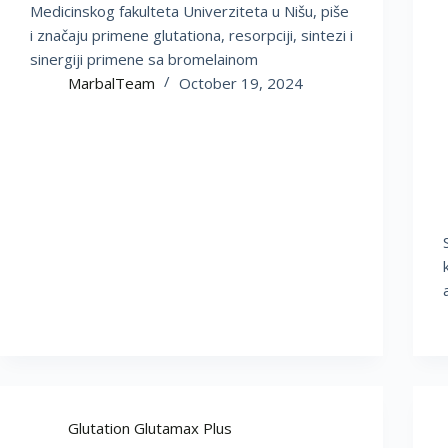
Medicinskog fakulteta Univerziteta u Nišu, piše
i značaju primene glutationa, resorpciji, sintezi i
sinergiji primene sa bromelainom
MarbalTeam
October 19, 2024
Glutation Glutamax Plus