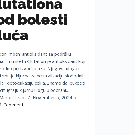
lutationa
od bolesti
luća
tion: moćni antioksidant za podršku
a i imunitetu Glutation je antioksidant koji
irodno proizvodi u telu. Njegova uloga u
izmu je ključna za neutralizaciju slobodnih
la i detoksikaciju ćelija. Znamo da leukociti
ociti igraju ključnu ulogu u odbrani…
MarbalTeam
November 5, 2024
1 Comment