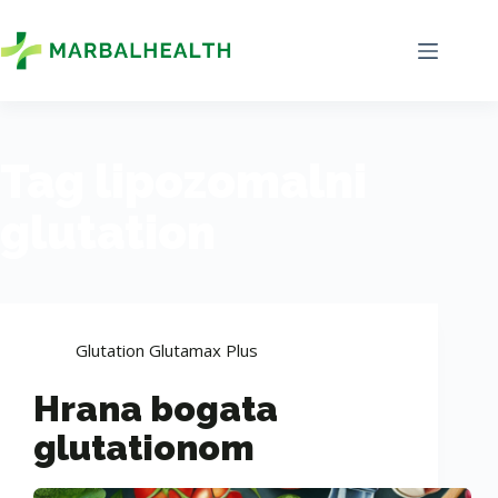
Tag
lipozomalni
glutation
Glutation Glutamax Plus
Hrana bogata
glutationom