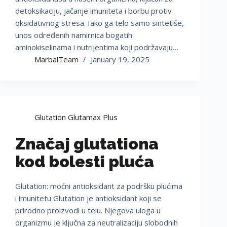
detoksikaciju, jačanje imuniteta i borbu protiv
oksidativnog stresa. Iako ga telo samo sintetiše,
unos određenih namirnica bogatih
aminokiselinama i nutrijentima koji podržavaju…
MarbalTeam
January 19, 2025
Glutation Glutamax Plus
Značaj glutationa
kod bolesti pluća
Glutation: moćni antioksidant za podršku plućima
i imunitetu Glutation je antioksidant koji se
prirodno proizvodi u telu. Njegova uloga u
organizmu je ključna za neutralizaciju slobodnih