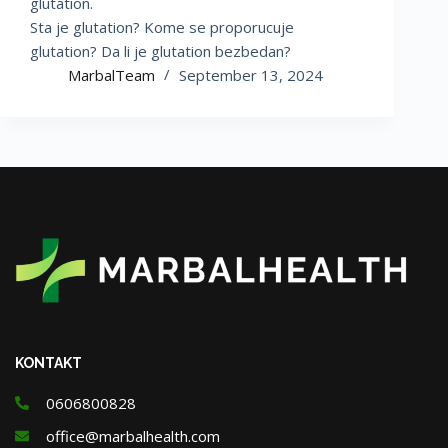
glutation.
Sta je glutation? Kome se proporucuje
glutation? Da li je glutation bezbedan?
MarbalTeam
September 13, 2024
KONTAKT
0606800828
office@marbalhealth.com