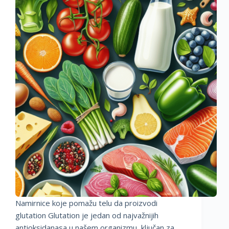
Namirnice koje pomažu telu da proizvodi
glutation Glutation je jedan od najvažnijih
antioksidanasa u našem organizmu, ključan za